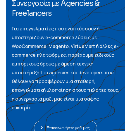
Σ
υ
ν
ε
ρ
γ
α
σ
ί
α
μ
ε
A
g
e
n
c
i
e
s
&
F
r
e
e
l
a
n
c
e
r
s
Για επαγγελματίες που αναπτύσσουν ή
υποστηρίζουν e-commerce λύσεις με
WooCommerce, Magento, VirtueMart ή άλλες e-
commerce πλατφόρμες, παρέχουμε ειδικούς
εμπορικούς όρους με άμεση τεχνική
υποστήριξη. Για agencies και developers που
θέλουν να προσφέρουν μια σταθερή,
επαγγελματική υλοποίηση στους πελάτες τους,
η συνεργασία μαζί μας είναι μια σαφής
ευκαιρία.
Επικοινωνήστε μαζί μας