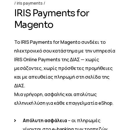
iris payments
I
R
I
S
P
a
y
m
e
n
t
s
f
o
r
M
a
g
e
n
t
o
Το IRIS Payments for Magento συνδέει το
ηλεκτρονικό σου κατάστημα με την υπηρεσία
IRIS Online Payments της ΔΙΑΣ — χωρίς
μεσάζοντες, χωρίς πρόσθετες προμήθειες
και με απευθείας πληρωμή στη σελίδα της
ΔΙΑΣ.
Μια γρήγορη, ασφαλής και απολύτως
ελληνική λύση για κάθε επαγγελματία eShop.
Απόλυτη ασφάλεια
– οι πληρωμές
γίνονται στο e-banking των τραπεζών