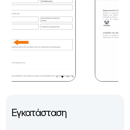
Ε
γ
κ
α
τ
ά
σ
τ
α
σ
η