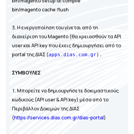
bin/magento setup:di:compile
bin/magento cache:flush
Η ενεργοποίηση του γίνεται από τη
διαχείριση του Magento (θα χρειασθούν τα API
user και API key που έχεις δημιουργήσει από το
portal της ΔΙΑΣ (
apps.dias.com.gr
).
ΣΥΜΒΟΥΛΕΣ
Μπορείτε να δημιουργήσετε δοκιμαστικούς
κωδικούς (API user & API key) μέσα από το
Περιβάλλον Δοκιμών της ΔΙΑΣ
(
https://services.dias.com.gr/dias-portal
)