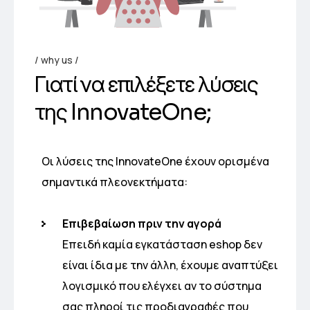
why us
Γ
ι
α
τ
ί
ν
α
ε
π
ι
λ
έ
ξ
ε
τ
ε
λ
ύ
σ
ε
ι
ς
τ
η
ς
I
n
n
o
v
a
t
e
O
n
e
;
Οι λύσεις της InnovateOne έχουν ορισμένα
σημαντικά πλεονεκτήματα:
Επιβεβαίωση πριν την αγορά
Επειδή καμία εγκατάσταση eshop δεν
είναι ίδια με την άλλη, έχουμε αναπτύξει
λογισμικό που ελέγχει αν το σύστημα
σας πληροί τις προδιαγραφές που