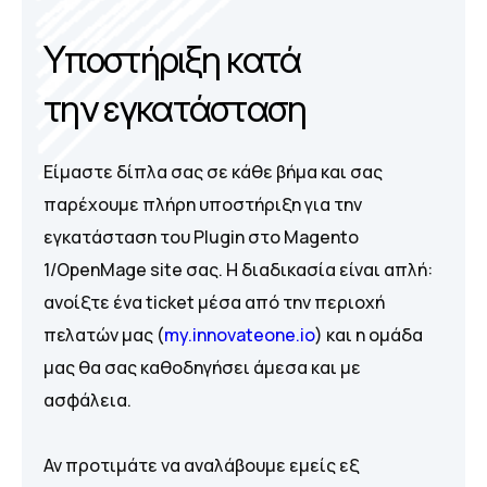
Υ
π
ο
σ
τ
ή
ρ
ι
ξ
η
κ
α
τ
ά
τ
η
ν
ε
γ
κ
α
τ
ά
σ
τ
α
σ
η
Είμαστε δίπλα σας σε κάθε βήμα και σας
παρέχουμε πλήρη υποστήριξη για την
εγκατάσταση του Plugin στο Magento
1/OpenMage site σας. Η διαδικασία είναι απλή:
ανοίξτε ένα ticket μέσα από την περιοχή
πελατών μας (
my.innovateone.io
) και η ομάδα
μας θα σας καθοδηγήσει άμεσα και με
ασφάλεια.
Αν προτιμάτε να αναλάβουμε εμείς εξ