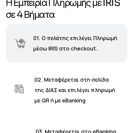
Η
Ε
μ
π
ε
ι
ρ
ί
α
Π
λ
η
ρ
ω
μ
ή
ς
μ
ε
I
R
I
S
σ
ε
4
Β
ή
μ
α
τ
α
01. Ο πελάτης επιλέγει Πληρωμή
μέσω IRIS στο checkout.
02. Μεταφέρεται στη σελίδα
της ΔΙΑΣ και επιλέγει πληρωμή
με QR ή με eBanking
03. Μεταφέρεται στο eBanking