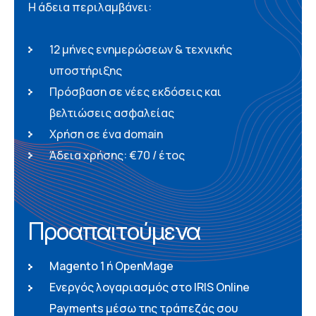
Η άδεια περιλαμβάνει:
12 μήνες ενημερώσεων & τεχνικής
υποστήριξης
Πρόσβαση σε νέες εκδόσεις και
βελτιώσεις ασφαλείας
Χρήση σε ένα domain
Άδεια χρήσης: €70 / έτος
Προαπαιτούμενα
Magento 1 ή OpenMage
Ενεργός λογαριασμός στο IRIS Online
Payments μέσω της τράπεζάς σου